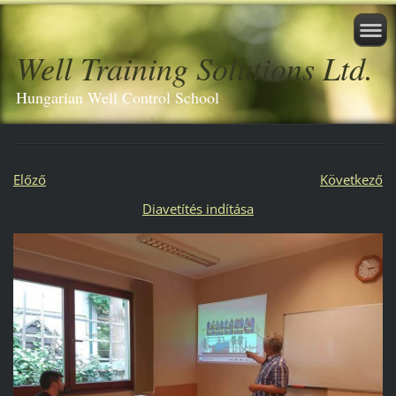
Well Training Solutions Ltd.
Hungarian Well Control School
Előző
Következő
Diavetítés indítása