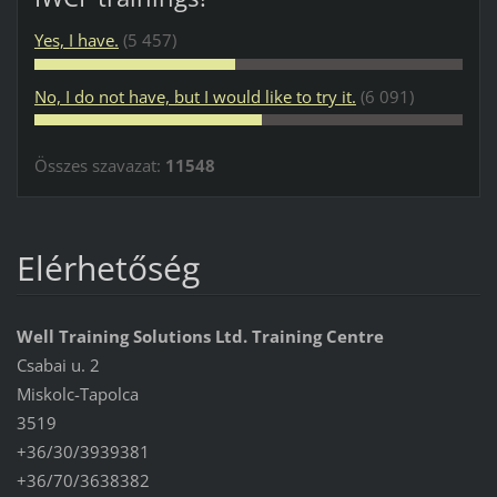
Yes, I have.
(5 457)
No, I do not have, but I would like to try it.
(6 091)
Összes szavazat:
11548
Elérhetőség
Well Training Solutions Ltd. Training Centre
Csabai u. 2
Miskolc-Tapolca
3519
+36/30/3939381
+36/70/3638382